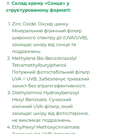
🔆
Склад крему «Сонце» у
структурованому форматі:
Zinc Oxide. Оксид цинку.
Мінеральний фізичний фільтр
широкого спектру дії (UVA/UVB),
захищає шкіру від сонця та
подразнень.
Methylene Bis-Benzotriazolyl
Tetramethylbutylphenol.
Потужний фотостабільний фільтр
UVA + UVB. Забезпечує тривалий
захист без втрати ефективності.
Diethylamino Hydroxybenzoyl
Hexyl Benzoate. Сучасний
хімічний UVA-фільтр, який
захищає шкіру від фотостаріння,
не викликає подразнень.
Ethylhexyl Methoxycinnamate.
Захищає від UVB-променів,