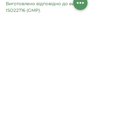
Виготовлено відповідно до вимог
ISO22716 (GMP).
ТУ У 20.4-3029005361-002:2018
Поки що немає відгуків
Поділіться думками. Залиште
перший відгук.
Залишити відгук