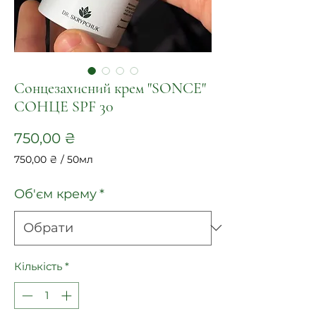
Сонцезахисний крем "SONCE"
СОНЦЕ SPF 30
Ціна
750,00 ₴
750,00 ₴
/
50мл
750,00 ₴
за
Об'єм крему
*
50
Мілілітри
Кількість
*