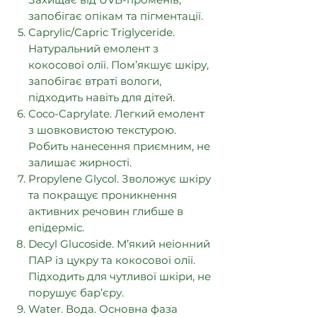
запобігає опікам та пігментації.
Caprylic/Capric Triglyceride.
Натуральний емолент з
кокосової олії. Пом’якшує шкіру,
запобігає втраті вологи,
підходить навіть для дітей.
Coco-Caprylate. Легкий емолент
з шовковистою текстурою.
Робить нанесення приємним, не
залишає жирності.
Propylene Glycol. Зволожує шкіру
та покращує проникнення
активних речовин глибше в
епідерміс.
Decyl Glucoside. М’який неіонний
ПАР із цукру та кокосової олії.
Підходить для чутливої шкіри, не
порушує бар’єру.
Water. Вода. Основна фаза