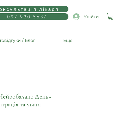
онсультація лікаря
097 930 5637
Увійти
овідгуки / Блог
Еще
Нейробаланс День» –
нтрація та увага
а