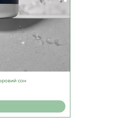
доровий сон
Ф