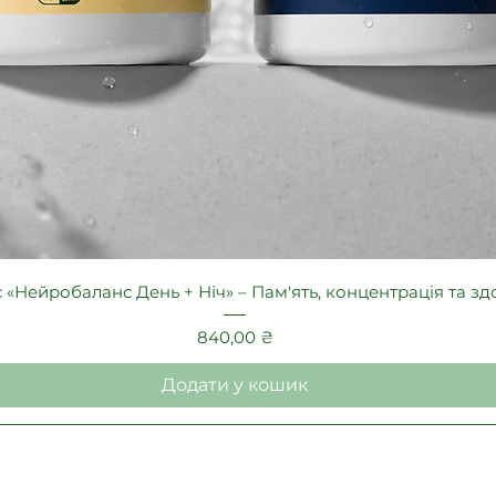
Швидкий перегляд
«Нейробаланс День + Ніч» – Пам'ять, концентрація та з
Ціна
840,00 ₴
Додати у кошик