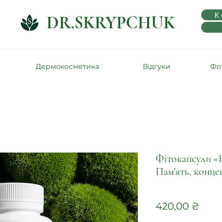
К
DR.SKRYPCHUK
Дермокосметика
Відгуки
Фот
Фітокапсули «
Пам'ять, конце
Цін
420,00 ₴