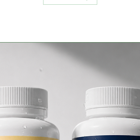
Форма випуску:
Баночка 120 капс
БАД не є лікарс
застосуванням р
лікаря.
Виробник:
ФОП Скрипчук В.
Україна, Рівненсь
Тиха, 84, 35500.
Виготовлено в У
вимог:
ТУ У 10.8-3380719
Для консультаці
📞
+38 (097) 930-
Володимир Іван
📞
+38 (066) 010-
Сергіївна