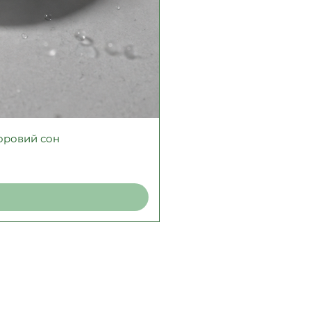
доровий сон
Ф