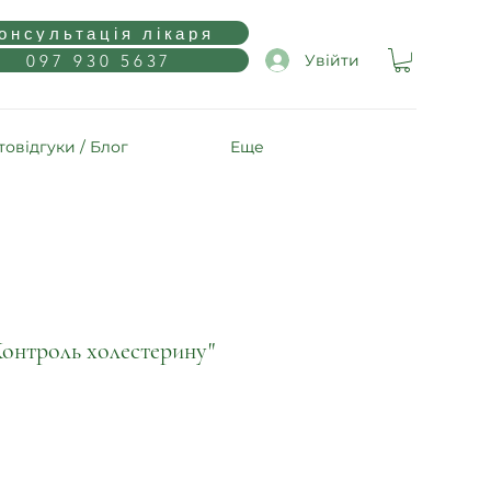
онсультація лікаря
097 930 5637
Увійти
овідгуки / Блог
Еще
Контроль холестерину"
а