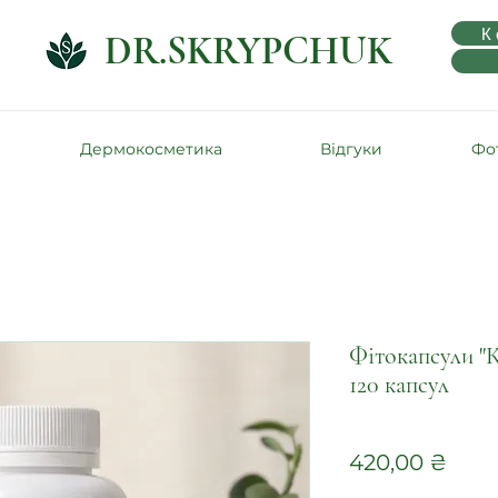
К
DR.SKRYPCHUK
Дермокосметика
Відгуки
Фот
Фітокапсули "
120 капсул
Цін
420,00 ₴