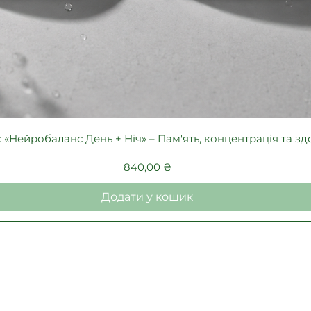
Швидкий перегляд
«Нейробаланс День + Ніч» – Пам'ять, концентрація та з
Ціна
840,00 ₴
Додати у кошик