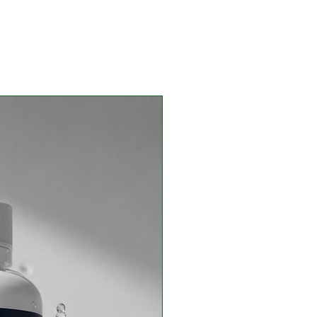
ул.
ьким засобом. Перед
екомендована консультація
І.
ка обл., м. Радивилів, вул.
країні відповідно до
550-001:2022.
й:
56-37 — лікар Скрипчук
ович
02-93 — лікар Скрипчук Інна