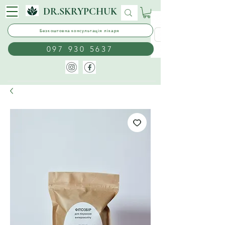
DR.SKRYPCHUK
Безкоштовна консультація лікаря
097 930 5637