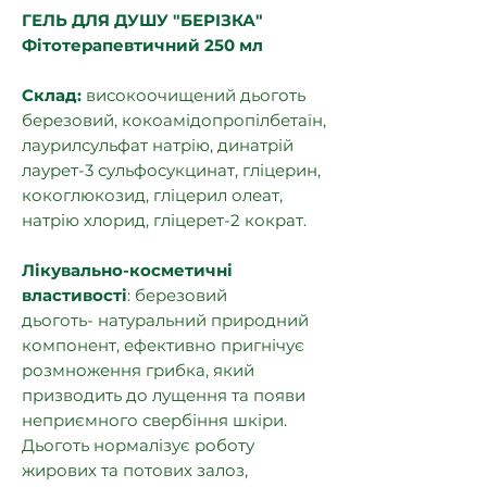
ГЕЛЬ ДЛЯ ДУШУ "БЕРІЗКА"
Фітотерапевтичний 250 мл
Склад:
високоочищений дьоготь
березовий, кокоамідопропілбетаїн,
лаурилсульфат натрію, динатрій
лаурет-3 сульфосукцинат, гліцерин,
кокоглюкозид, гліцерил олеат,
натрію хлорид, гліцерет-2 кократ.
Лікувально-косметичні
властивості
: березовий
дьоготь- натуральний природний
компонент, ефективно пригнічує
розмноження грибка, який
призводить до лущення та появи
неприємного свербіння шкіри.
Дьоготь нормалізує роботу
жирових та потових залоз,