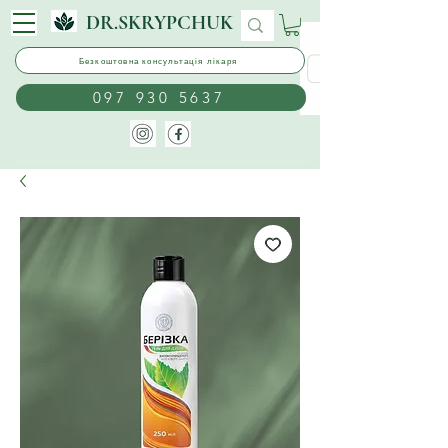
DR.SKRYPCHUK
Безкоштовна консультація лікаря
097 930 5637