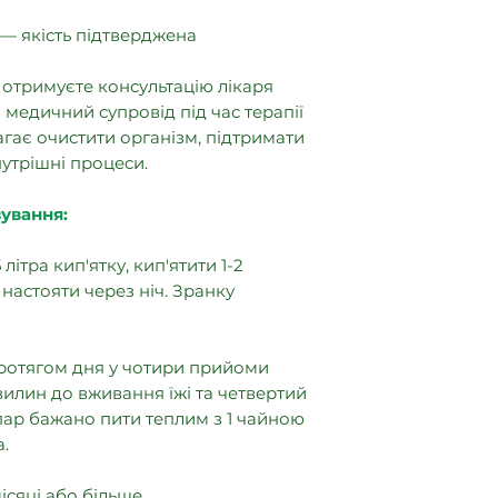
— якість підтверджена
и отримуєте консультацію лікаря
медичний супровід під час терапії
гає очистити організм, підтримати
нутрішні процеси.
зування:
літра кип'ятку, кип'ятити 1-2
настояти через ніч. Зранку
ротягом дня у чотири прийоми
хвилин до вживання їжі та четвертий
апар бажано пити теплим з 1 чайною
.
ісяці або більше.