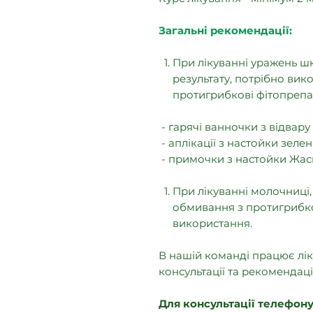
Загальні рекомендації:
При лікуванні уражень шкі
результату, потрібно вик
протигрибкові фітопрепа
- гарячі ванночки з відвар
- аплікації з настойки зеле
- примочки з настойки Жас
При лікуванні молочниці
обмивання з протигрибк
використання.
В нашій команді працює лік
консультації та рекомендац
⠀
Для консультації телефону