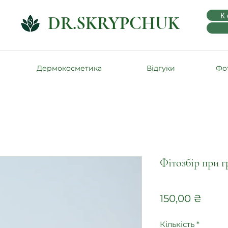
К
DR.SKRYPCHUK
Дермокосметика
Відгуки
Фот
Фітозбір при 
Ціна
150,00 ₴
Кількість
*