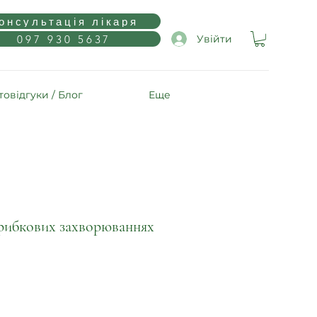
онсультація лікаря
097 930 5637
Увійти
овідгуки / Блог
Еще
грибкових захворюваннях