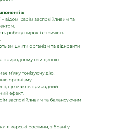
мпонентів:
 – відомі своїм заспокійливим та
ектом.
ють роботу нирок і сприяють
.
ть зміцнити організм та відновити
ияє природному очищенню
ає м’яку тонізуючу дію.
нню організму.
 олії, що мають природний
чий ефект.
оїм заспокійливим та балансуючим
ки лікарські рослини, зібрані у