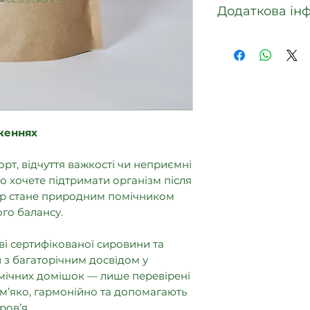
Додаткова інф
місці при темпер
Івановичем:
в місці, недоступ
Виготовлено за: 
1. 📲"Viber-
001:2022.
написати у 
текст. 👉 по
Термін придатност
іконку 📞 — 
Підтвердження як
2. 📩 Щоб н
відповідності AU.P
аженнях
натисніть н
«Зроблено в Укра
т, відчуття важкості чи неприємні
3. 📞 Подзв
або хочете підтримати організм після
Володимиру 
бір стане природним помічником
37 (На теле
го балансу.
номер)
ві сертифікованої сировини та
 з багаторічним досвідом у
 хімічних домішок — лише перевірені
ь м’яко, гармонійно та допомагають
ров’я.