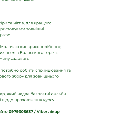
ри та нігтів, для кращого
ористовувати зовнішні
рати:
у Молочаю кипарисоподібного;
них плодів Волоського горіха;
мину садового.
, потрібно робити спринцювання та
ового збору для зовнішнього
ар, який надає безплатні онлайн
ії щодо проходження курсу
йте 0979305637 / Viber лікар