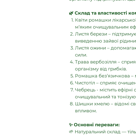
🌿 Склад та властивості ко
Квіти ромашки лікарської
м’яким очищувальним еф
Листя берези – підтриму
виведенню зайвої рідини
Листя ожини – допомагаю
сили.
Трава вербозілля – спр
організму від грибків.
Ромашка без’язичкова – м
Чистотіл – сприяє очище
Чебрець - містить ефірні
очищувальний та тонізую
Шишки хмелю – відомі св
впливом.
✨ Основні переваги:
🌱 Натуральний склад — тіль