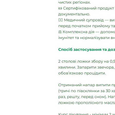
чистих регіонах.
📜 Сертифікований продукт 
документально.
👨‍⚕️ Медичний супровід — в
перед початком прийому та 
⚖️ Комплексна дія — допома
імунітет та нормалізувати в
Спосіб застосування та до
2 столові ложки збору на 0,5 
хвилини. Запарити звечора, 
обов’язково процідити.
Отриманий напар випити п
(тричі по півсклянки за 30 
раз, решту, перед сном). Н
ложкою прополісного масла
Курс лікування - мінімум 2 м