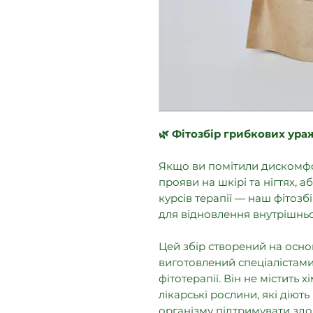
🌿 Фітозбір грибкових ур
Якщо ви помітили дискомфор
прояви на шкірі та нігтях, 
курсів терапії — наш фітоз
для відновлення внутрішньо
Цей збір створений на осно
виготовлений спеціалістами
фітотерапії. Він не містить
лікарські рослини, які діют
організму підтримувати здо