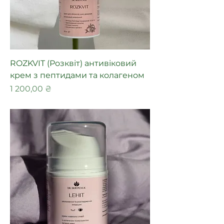
ROZKVIT (Розквіт) антивіковий
крем з пептидами та колагеном
Ціна
1 200,00 ₴