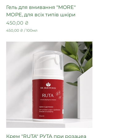
р
Гель для вмивання "MORE"
и
МОРЕ, для всіх типів шкіри
Ціна
450,00 ₴
450,00 ₴
/
100мл
4
5
0
,
0
0
₴
з
а
1
0
0
М
і
л
і
л
і
т
р
Крем "RUTA" РУТА при розацеа