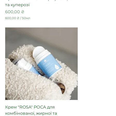
и
та куперозі
Ціна
600,00 ₴
600,00 ₴
/
50мл
6
0
0
,
0
0
₴
з
а
5
0
М
і
л
і
л
і
т
р
и
Крем "ROSA" РОСА для
комбінованої, жирної та