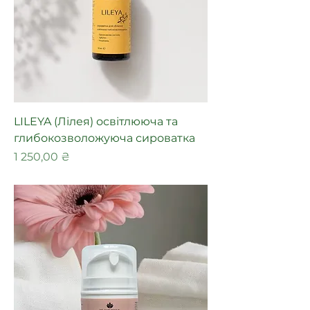
LILEYA (Лілея) освітлююча та
глибокозволожуюча сироватка
Ціна
1 250,00 ₴