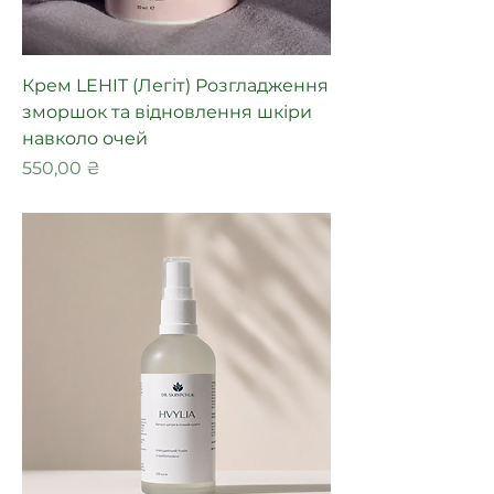
Крем LEHIT (Легіт) Розгладження
зморшок та відновлення шкіри
навколо очей
Ціна
550,00 ₴