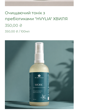
Очищаючий тонік з
пребіотиками "HVYLIA" ХВИЛЯ
Ціна
350,00 ₴
350,00 ₴
/
100мл
3
5
0
,
0
0
₴
з
а
1
0
0
М
і
л
і
л
і
т